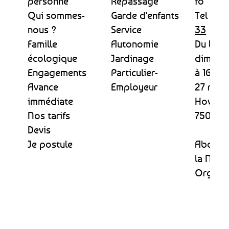
personne
Repassage
fo
Qui sommes-
Garde d'enfants
Tel :
09 
nous ?
Service
33
Famille
Autonomie
Du lund
écologique
Jardinage
dimanc
Engagements
Particulier-
à 16h
Avance
Employeur
27 rue 
immédiate
Hovela
Nos tarifs
75013 P
Devis
Je postule
Abonne
la News
Organi