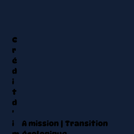
C
r
é
d
i
t
d
'
i
A mission | Transition
m
écologique