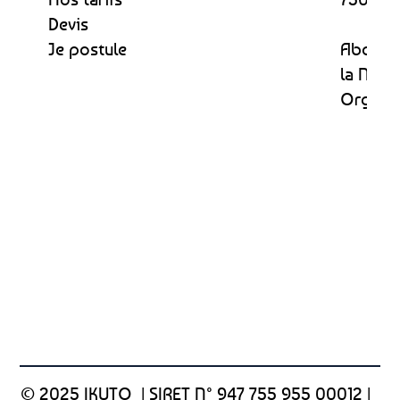
Devis
Je postule
Abonne
la News
Organi
© 2025 IKUTO |
SIRET N° 947 755 955 00012
|