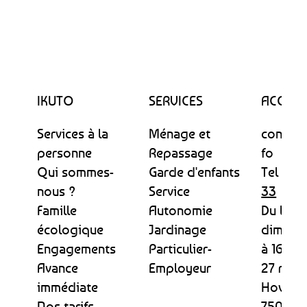
IKUTO
SERVICES
ACCUEI
Services à la
Ménage et
contact
personne
Repassage
fo
Qui sommes-
Garde d'enfants
Tel :
09 
nous ?
Service
33
Famille
Autonomie
Du lund
écologique
Jardinage
dimanc
Engagements
Particulier-
à 16h
Avance
Employeur
27 rue 
immédiate
Hovela
Nos tarifs
75013 P