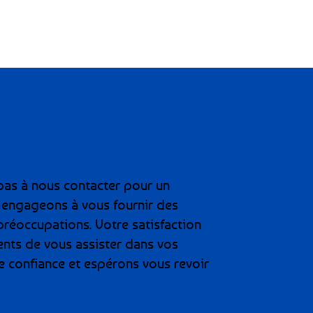
ante est garantie par la fiche de mission établie pour la noun
sentiel de notre engagement envers la réussite scolaire et le 
 pas à nous contacter pour un
s engageons à vous fournir des
préoccupations. Votre satisfaction
ents de vous assister dans vos
 confiance et espérons vous revoir