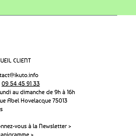
UEIL CLIENT
tact@ikuto.info
:
09 54 45 91 33
lundi au dimanche
de 9h à 16h
rue Abel Hovelacque 75013
is
nnez-vous à la Newsletter >
anigramme >