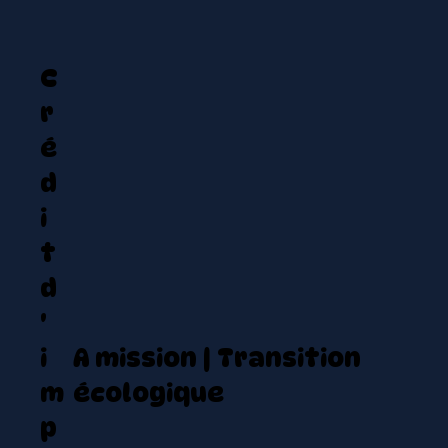
C
r
é
d
i
t
d
'
i
A mission | Transition
m
écologique
p