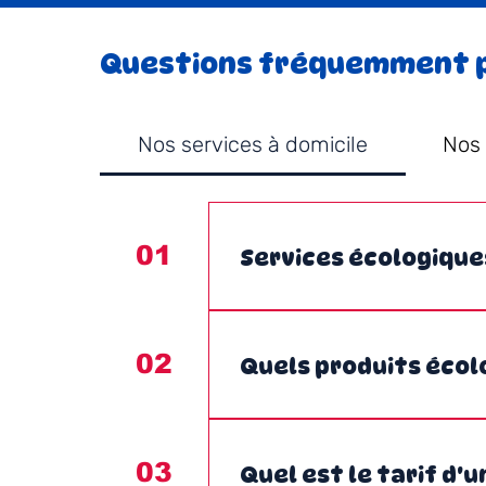
Questions fréquemment 
Nos services à domicile
Nos 
01
Services écologique
Ménage écologique Garde d'enf
02
Quels produits écolo
IKUTO privilégie l’utilisation 
naturellement sans polluer l’e
03
Quel est le tarif d'
parabènes et les phtalates. À ba